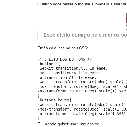
Quando você passa o mouse a imagem aumenta. N
Esse efeito comigo pelo menos s
Então cole isso no seu CSS:
/* EFEITO DOS BUTTONS */

.buttons {

-webkit-transition:All 1s ease;

-moz-transition:All 1s ease;

-o-transition:All 1s ease;

-webkit-transform: rotate(0deg) scale(1)
-moz-transform: rotate(0deg) scale(1) sk
-o-transform: rotate(0deg) scale(1) skew
}

.buttons:hover{

-webkit-transform: rotate(0deg) scale(1.
-moz-transform: rotate(0deg) scale(1.393
-o-transform: rotate(0deg) scale(1.393) 
E… aonde quiser usar, use assim: