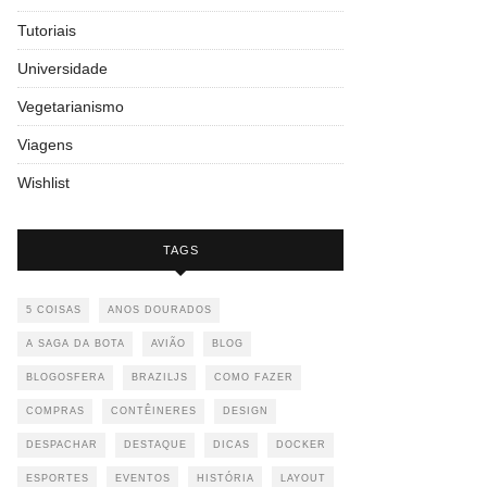
Tutoriais
Universidade
Vegetarianismo
Viagens
Wishlist
TAGS
5 COISAS
ANOS DOURADOS
A SAGA DA BOTA
AVIÃO
BLOG
BLOGOSFERA
BRAZILJS
COMO FAZER
COMPRAS
CONTÊINERES
DESIGN
DESPACHAR
DESTAQUE
DICAS
DOCKER
ESPORTES
EVENTOS
HISTÓRIA
LAYOUT