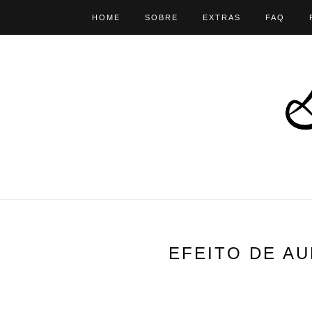
HOME
SOBRE
EXTRAS
FAQ
MELHORES CASSINOS ONLINE BRASIL
CA
EFEITO DE A