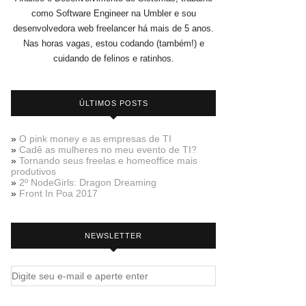
como Software Engineer na Umbler e sou
desenvolvedora web freelancer há mais de 5 anos.
Nas horas vagas, estou codando (também!) e
cuidando de felinos e ratinhos.
ÚLTIMOS POSTS
»
O pink money e as empresas de TI
»
Cadê as mulheres no meu evento de TI?
»
Tornando seus freelas e homeoffice mais
produtivos
»
2º NodeGirls: Dragon Dreaming
»
Front In Poa 2017
NEWSLETTER