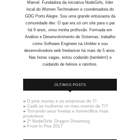
Marvel. Fundadora da iniciativa NodeGirls, líder
local do Women Techmakers e coordenadora do
GDG Porto Alegre. Sou uma grande entusiasta da
comunidade dev. O que era só um site para o pai
há 9 anos, virou minha profissão. Formada em
Análise e Desenvolvimento de Sistemas, trabalho
como Software Engineer na Umbler e sou
desenvolvedora web freelancer há mais de 5 anos.
Nas horas vagas, estou codando (também!) e
cuidando de felinos e ratinhos.
ÚLTIMOS POSTS
»
O pink money e as empresas de TI
»
Cadê as mulheres no meu evento de TI?
»
Tornando seus freelas e homeoffice mais
produtivos
»
2º NodeGirls: Dragon Dreaming
»
Front In Poa 2017