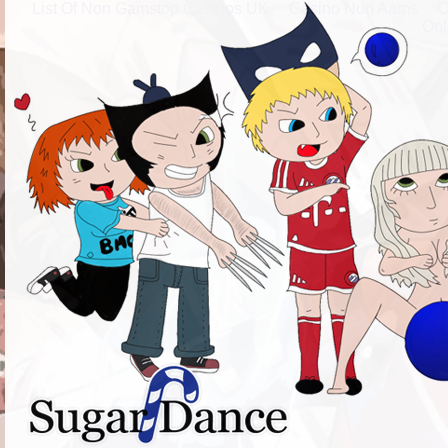
List Of Non Gamstop Casinos UK
Casino Non Aams
C
Onl