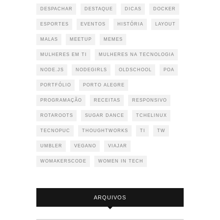
DESPACHAR
DESTAQUE
DICAS
DOCKER
ESPORTES
EVENTOS
HISTÓRIA
LAYOUT
MALAS
MEETUP
MEMES
MULHERES EM TI
MULHERES NA TECNOLOGIA
NODE.JS
NODEGIRLS
OLDSCHOOL
POA
PORTFÓLIO
PORTO ALEGRE
PROGRAMAÇÃO
RECEITAS
RESPONSIVO
ROTAROOTS
SUGAR DANCE
TCHELINUX
TECNOPUC
THOUGHTWORKS
TI
TW
UMBLER
VEGANO
VIAJAR
WOMAKERSCODE
WOMEN IN TECH
ARQUIVOS