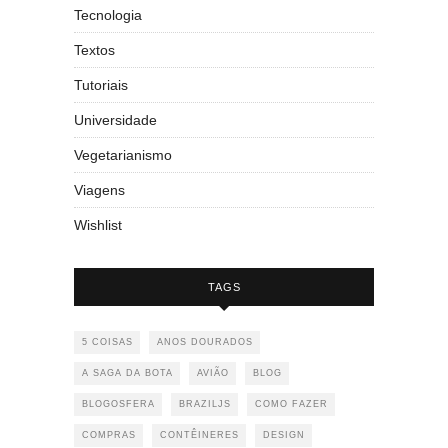
Tecnologia
Textos
Tutoriais
Universidade
Vegetarianismo
Viagens
Wishlist
TAGS
5 COISAS
ANOS DOURADOS
A SAGA DA BOTA
AVIÃO
BLOG
BLOGOSFERA
BRAZILJS
COMO FAZER
COMPRAS
CONTÊINERES
DESIGN