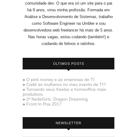
comunidade dev. O que era só um site para o pai
há 9 anos, virou minha profissão. Formada em
Análise e Desenvolvimento de Sistemas, trabalho
como Software Engineer na Umbler e sou
desenvolvedora web freelancer há mais de 5 anos.
Nas horas vagas, estou codando (também!) e
cuidando de felinos e ratinhos.
ÚLTIMOS POSTS
»
O pink money e as empresas de TI
»
Cadê as mulheres no meu evento de TI?
»
Tornando seus freelas e homeoffice mais
produtivos
»
2º NodeGirls: Dragon Dreaming
»
Front In Poa 2017
NEWSLETTER