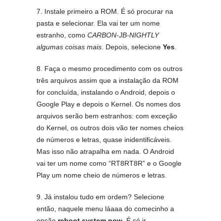
7. Instale primeiro a ROM. É só procurar na
pasta e selecionar. Ela vai ter um nome
estranho, como
CARBON-JB-NIGHTLY
algumas coisas mais
. Depois, selecione
Yes
.
8. Faça o mesmo procedimento com os outros
três arquivos assim que a instalação da ROM
for concluída, instalando o Android, depois o
Google Play e depois o Kernel. Os nomes dos
arquivos serão bem estranhos: com exceção
do Kernel, os outros dois vão ter nomes cheios
de números e letras, quase inidentificáveis.
Mas isso não atrapalha em nada. O Android
vai ter um nome como “RT8RT8R” e o Google
Play um nome cheio de números e letras.
9. Já instalou tudo em ordem? Selecione
então, naquele menu láaaa do comecinho a
opção
reboot system now
. É só ir