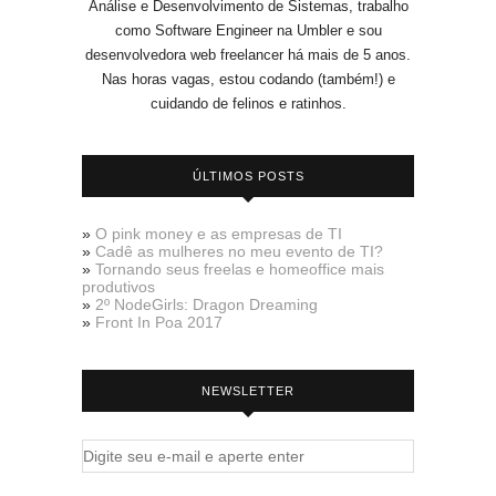
Análise e Desenvolvimento de Sistemas, trabalho
como Software Engineer na Umbler e sou
desenvolvedora web freelancer há mais de 5 anos.
Nas horas vagas, estou codando (também!) e
cuidando de felinos e ratinhos.
ÚLTIMOS POSTS
»
O pink money e as empresas de TI
»
Cadê as mulheres no meu evento de TI?
»
Tornando seus freelas e homeoffice mais
produtivos
»
2º NodeGirls: Dragon Dreaming
»
Front In Poa 2017
NEWSLETTER