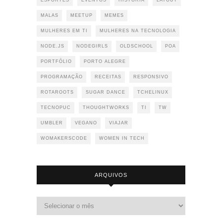
ESPORTES
EVENTOS
HISTÓRIA
LAYOUT
MALAS
MEETUP
MEMES
MULHERES EM TI
MULHERES NA TECNOLOGIA
NODE.JS
NODEGIRLS
OLDSCHOOL
POA
PORTFÓLIO
PORTO ALEGRE
PROGRAMAÇÃO
RECEITAS
RESPONSIVO
ROTAROOTS
SUGAR DANCE
TCHELINUX
TECNOPUC
THOUGHTWORKS
TI
TW
UMBLER
VEGANO
VIAJAR
WOMAKERSCODE
WOMEN IN TECH
ARQUIVOS