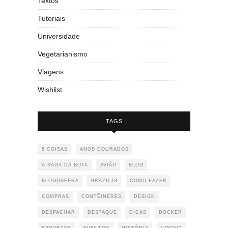
Textos
Tutoriais
Universidade
Vegetarianismo
Viagens
Wishlist
TAGS
5 COISAS
ANOS DOURADOS
A SAGA DA BOTA
AVIÃO
BLOG
BLOGOSFERA
BRAZILJS
COMO FAZER
COMPRAS
CONTÊINERES
DESIGN
DESPACHAR
DESTAQUE
DICAS
DOCKER