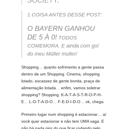
SOCIETY
.
1 COISA ANTES DESSE POST:
O BAYERN GANHOU
DE 5 À 0!
TODOS
COMEMORA. E ainda com gol
do meu Müller muller/
Shopping… quanto sofrimento a gente passa
dentro de um Shopping. Cinema, shopping
lotado, escassez de gente bonita, praça de
alimentação lotada… enfim, vamos soletrar
shopping? Shopping: K-A-T-A-S-T-R-O-P-H-
E… L-O-T-A-D-O… F-E-D-I-D-O… ok, chega.
Primeiro lugar num shopping é estacionar… aí
você quer estacionar e não tem UMA vaga. E
não há nada pior do que ficar rodando pelo