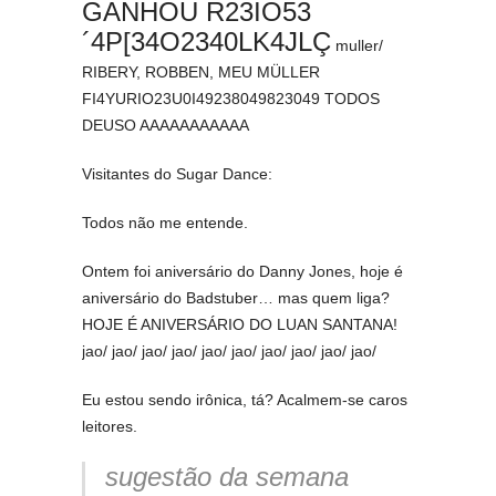
GANHOU R23IO53
´4P[34O2340LK4JLÇ
muller/
RIBERY, ROBBEN, MEU MÜLLER
FI4YURIO23U0I49238049823049 TODOS
DEUSO AAAAAAAAAAA
Visitantes do Sugar Dance:
Todos não me entende.
Ontem foi aniversário do Danny Jones, hoje é
aniversário do Badstuber… mas quem liga?
HOJE É ANIVERSÁRIO DO LUAN SANTANA!
jao/ jao/ jao/ jao/ jao/ jao/ jao/ jao/ jao/ jao/
Eu estou sendo irônica, tá? Acalmem-se caros
leitores.
sugestão da semana