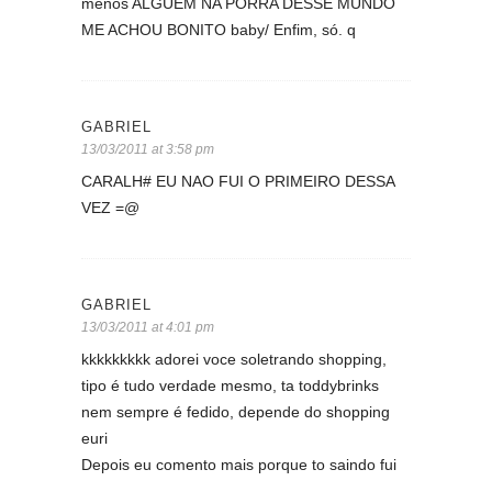
menos ALGUÉM NA PORRA DESSE MUNDO
ME ACHOU BONITO baby/ Enfim, só. q
GABRIEL
13/03/2011 at 3:58 pm
CARALH# EU NAO FUI O PRIMEIRO DESSA
VEZ =@
GABRIEL
13/03/2011 at 4:01 pm
kkkkkkkkk adorei voce soletrando shopping,
tipo é tudo verdade mesmo, ta toddybrinks
nem sempre é fedido, depende do shopping
euri
Depois eu comento mais porque to saindo fui