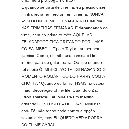
uma merd pra pegar né não?
E quando se trata de cinema, eu preciso dizer
minha regra numero um em cinema: NUNCA
ASSITA UM FILME TEENAGER NO CINEMA
NAS PRIMEIRAS SEMANAS. E dependendo do
filme, nem no primeiro mês. AQUELAS
FELADAPOOT FICA GRITANDO POR UMAS
COISA IMBECIL. Tipo o Taylor Lautner sem
camisa: Gente, ele não usa camisa o filme
inteiro, para de gritar, porra. Ou tipo quando
rola beijo Ô IMBECIL VC TÁ ESTRAGANDO O
MOMENTO ROMÂNTICO DO HARRY COM A
CHO, TÁ? Quando eu fui ver HSM3 na estéia,
maior deccepção of my life: Quando o Zac
Efron apareceu, eu ouvi até um menino
gritando GOSTOSO LÁ DE TRÁS! assusta/
aaa/ Tá, não tenho nada contra a opção
sexual dele, mas EU QUERO VER A PORRA
DO FILME CARAI.