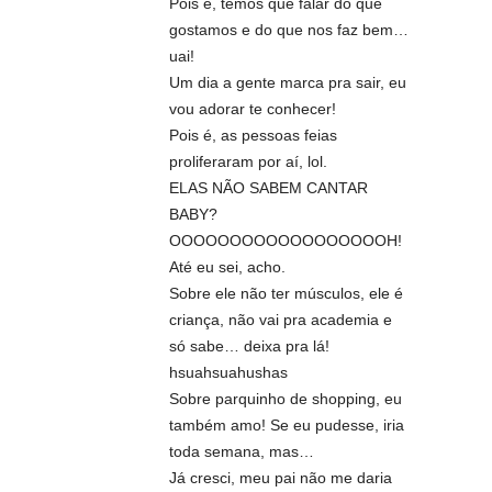
Pois é, temos que falar do que
gostamos e do que nos faz bem…
uai!
Um dia a gente marca pra sair, eu
vou adorar te conhecer!
Pois é, as pessoas feias
proliferaram por aí, lol.
ELAS NÃO SABEM CANTAR
BABY?
OOOOOOOOOOOOOOOOOOH!
Até eu sei, acho.
Sobre ele não ter músculos, ele é
criança, não vai pra academia e
só sabe… deixa pra lá!
hsuahsuahushas
Sobre parquinho de shopping, eu
também amo! Se eu pudesse, iria
toda semana, mas…
Já cresci, meu pai não me daria