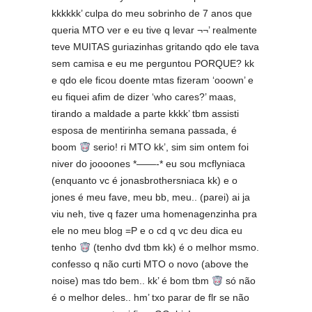
kkkkkk’ culpa do meu sobrinho de 7 anos que
queria MTO ver e eu tive q levar ¬¬’ realmente
teve MUITAS guriazinhas gritando qdo ele tava
sem camisa e eu me perguntou PORQUE? kk
e qdo ele ficou doente mtas fizeram ‘ooown’ e
eu fiquei afim de dizer ‘who cares?’ maas,
tirando a maldade a parte kkkk’ tbm assisti
esposa de mentirinha semana passada, é
boom
serio! ri MTO kk’, sim sim ontem foi
niver do joooones *——-* eu sou mcflyniaca
(enquanto vc é jonasbrothersniaca kk) e o
jones é meu fave, meu bb, meu.. (parei) ai ja
viu neh, tive q fazer uma homenagenzinha pra
ele no meu blog =P e o cd q vc deu dica eu
tenho
(tenho dvd tbm kk) é o melhor msmo.
confesso q não curti MTO o novo (above the
noise) mas tdo bem.. kk’ é bom tbm
só não
é o melhor deles.. hm’ txo parar de flr se não