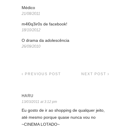
Médico
21/08/2011
m4l0q3ir0s de facebook!
18/10/2012
O drama da adolescência
26/09/2010
PREVIOUS POST
NEXT POST
HARU
13/03/2011 at 3:12 pm
Eu gosto de ir ao shopping de qualquer jeito,
até mesmo porque quase nunca vou no
~CINEMA LOTADO~