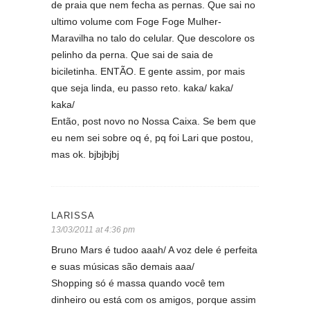
de praia que nem fecha as pernas. Que sai no
ultimo volume com Foge Foge Mulher-
Maravilha no talo do celular. Que descolore os
pelinho da perna. Que sai de saia de
biciletinha. ENTÃO. E gente assim, por mais
que seja linda, eu passo reto. kaka/ kaka/
kaka/
Então, post novo no Nossa Caixa. Se bem que
eu nem sei sobre oq é, pq foi Lari que postou,
mas ok. bjbjbjbj
LARISSA
13/03/2011 at 4:36 pm
Bruno Mars é tudoo aaah/ A voz dele é perfeita
e suas músicas são demais aaa/
Shopping só é massa quando você tem
dinheiro ou está com os amigos, porque assim