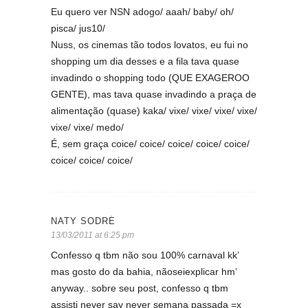
Eu quero ver NSN adogo/ aaah/ baby/ oh/
pisca/ jus10/
Nuss, os cinemas tão todos lovatos, eu fui no
shopping um dia desses e a fila tava quase
invadindo o shopping todo (QUE EXAGEROO
GENTE), mas tava quase invadindo a praça de
alimentação (quase) kaka/ vixe/ vixe/ vixe/ vixe/
vixe/ vixe/ medo/
É, sem graça coice/ coice/ coice/ coice/ coice/
coice/ coice/ coice/
NATY SODRÉ
13/03/2011 at 6:25 pm
Confesso q tbm não sou 100% carnaval kk’
mas gosto do da bahia, nãoseiexplicar hm’
anyway.. sobre seu post, confesso q tbm
assisti never say never semana passada =x