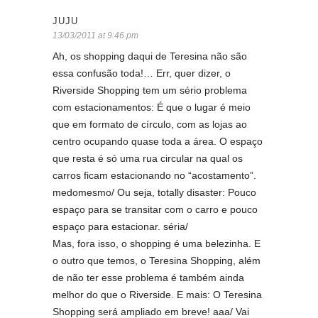
JUJU
13/03/2011 at 9:46 pm
Ah, os shopping daqui de Teresina não são
essa confusão toda!… Err, quer dizer, o
Riverside Shopping tem um sério problema
com estacionamentos: É que o lugar é meio
que em formato de círculo, com as lojas ao
centro ocupando quase toda a área. O espaço
que resta é só uma rua circular na qual os
carros ficam estacionando no “acostamento”.
medomesmo/ Ou seja, totally disaster: Pouco
espaço para se transitar com o carro e pouco
espaço para estacionar. séria/
Mas, fora isso, o shopping é uma belezinha. E
o outro que temos, o Teresina Shopping, além
de não ter esse problema é também ainda
melhor do que o Riverside. E mais: O Teresina
Shopping será ampliado em breve! aaa/ Vai