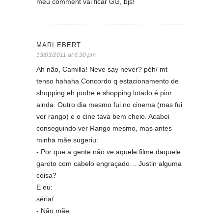
meu comment vai ficar GG, bjs!
MARI EBERT
13/03/2011 at 6:30 pm
Ah não, Camilla! Neve say never? péh/ mt
tenso hahaha Concordo q estacionamento de
shopping eh podre e shopping lotado é pior
ainda. Outro dia mesmo fui no cinema (mas fui
ver rango) e o cine tava bem cheio. Acabei
conseguindo ver Rango mesmo, mas antes
minha mãe sugeriu:
- Por que a gente não ve aquele filme daquele
garoto com cabelo engraçado… Justin alguma
coisa?
E eu:
séria/
- Não mãe.