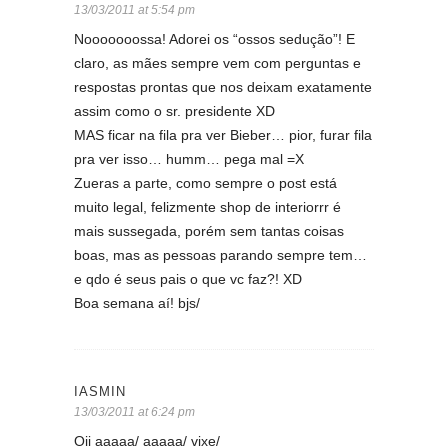
13/03/2011 at 5:54 pm
Nooooooossa! Adorei os “ossos sedução”! E
claro, as mães sempre vem com perguntas e
respostas prontas que nos deixam exatamente
assim como o sr. presidente XD
MAS ficar na fila pra ver Bieber… pior, furar fila
pra ver isso… humm… pega mal =X
Zueras a parte, como sempre o post está
muito legal, felizmente shop de interiorrr é
mais sussegada, porém sem tantas coisas
boas, mas as pessoas parando sempre tem…
e qdo é seus pais o que vc faz?! XD
Boa semana aí! bjs/
IASMIN
13/03/2011 at 6:24 pm
Oii aaaaa/ aaaaa/ vixe/