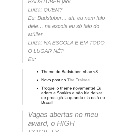
BADSTUBER jao/
Luiza: QUEM?
Eu: Badstuber… ah, eu nem falo
dele… na escola eu só falo do
Müller.
Luiza: NA ESCOLA E EM TODO
O LUGAR NÉ?
Eu:
Theme do Badstuber, nhac <3
Novo post no
The Trainee
.
Troquei o theme novamente! Eu
adoro a Shakira e não iria deixar
de prestigiá-la quando ela está no
Brasil!
Vagas abertas no meu
award, o
HIGH