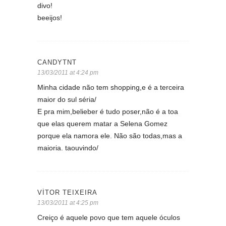
divo!
beeijos!
CANDYTNT
13/03/2011 at 4:24 pm
Minha cidade não tem shopping,e é a terceira
maior do sul séria/
E pra mim,belieber é tudo poser,não é a toa
que elas querem matar a Selena Gomez
porque ela namora ele. Não são todas,mas a
maioria. taouvindo/
VÍTOR TEIXEIRA
13/03/2011 at 4:25 pm
Creiço é aquele povo que tem aquele óculos