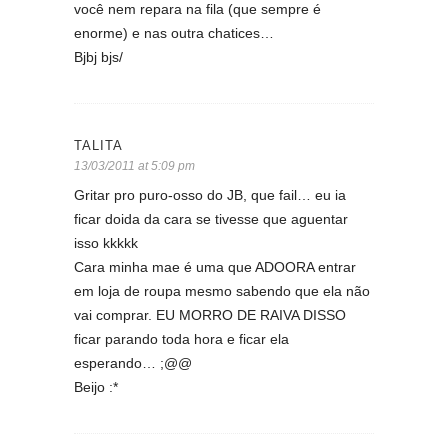
você nem repara na fila (que sempre é
enorme) e nas outra chatices…
Bjbj bjs/
TALITA
13/03/2011 at 5:09 pm
Gritar pro puro-osso do JB, que fail… eu ia
ficar doida da cara se tivesse que aguentar
isso kkkkk
Cara minha mae é uma que ADOORA entrar
em loja de roupa mesmo sabendo que ela não
vai comprar. EU MORRO DE RAIVA DISSO
ficar parando toda hora e ficar ela
esperando… ;@@
Beijo :*