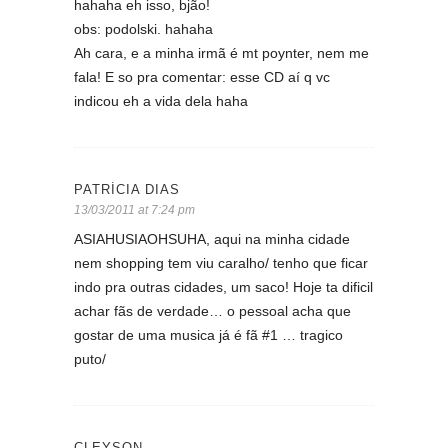
hahaha eh isso, bjão!
obs: podolski. hahaha
Ah cara, e a minha irmã é mt poynter, nem me
fala! E so pra comentar: esse CD aí q vc
indicou eh a vida dela haha
PATRÍCIA DIAS
13/03/2011 at 7:24 pm
ASIAHUSIAOHSUHA, aqui na minha cidade
nem shopping tem viu caralho/ tenho que ficar
indo pra outras cidades, um saco! Hoje ta dificil
achar fãs de verdade… o pessoal acha que
gostar de uma musica já é fã #1 … tragico
puto/
CLEYSON