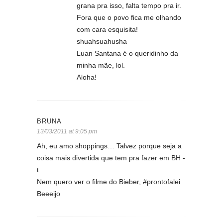
grana pra isso, falta tempo pra ir.
Fora que o povo fica me olhando
com cara esquisita!
shuahsuahusha
Luan Santana é o queridinho da
minha mãe, lol.
Aloha!
BRUNA
13/03/2011 at 9:05 pm
Ah, eu amo shoppings… Talvez porque seja a
coisa mais divertida que tem pra fazer em BH -
t
Nem quero ver o filme do Bieber, #prontofalei
Beeeijo