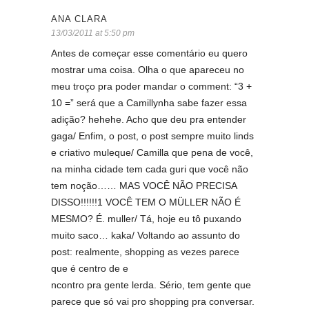
ANA CLARA
13/03/2011 at 5:50 pm
Antes de começar esse comentário eu quero
mostrar uma coisa. Olha o que apareceu no
meu troço pra poder mandar o comment: “3 +
10 =” será que a Camillynha sabe fazer essa
adição? hehehe. Acho que deu pra entender
gaga/ Enfim, o post, o post sempre muito linds
e criativo muleque/ Camilla que pena de você,
na minha cidade tem cada guri que você não
tem noção…… MAS VOCÊ NÃO PRECISA
DISSO!!!!!!1 VOCÊ TEM O MÜLLER NÃO É
MESMO? É. muller/ Tá, hoje eu tô puxando
muito saco… kaka/ Voltando ao assunto do
post: realmente, shopping as vezes parece
que é centro de e
ncontro pra gente lerda. Sério, tem gente que
parece que só vai pro shopping pra conversar.