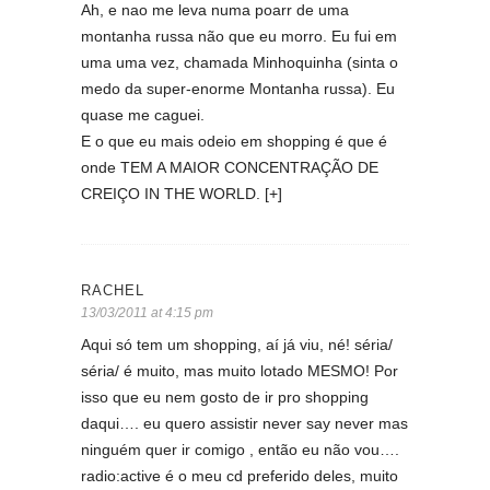
Ah, e nao me leva numa poarr de uma
montanha russa não que eu morro. Eu fui em
uma uma vez, chamada Minhoquinha (sinta o
medo da super-enorme Montanha russa). Eu
quase me caguei.
E o que eu mais odeio em shopping é que é
onde TEM A MAIOR CONCENTRAÇÃO DE
CREIÇO IN THE WORLD. [+]
RACHEL
13/03/2011 at 4:15 pm
Aqui só tem um shopping, aí já viu, né! séria/
séria/ é muito, mas muito lotado MESMO! Por
isso que eu nem gosto de ir pro shopping
daqui…. eu quero assistir never say never mas
ninguém quer ir comigo , então eu não vou….
radio:active é o meu cd preferido deles, muito