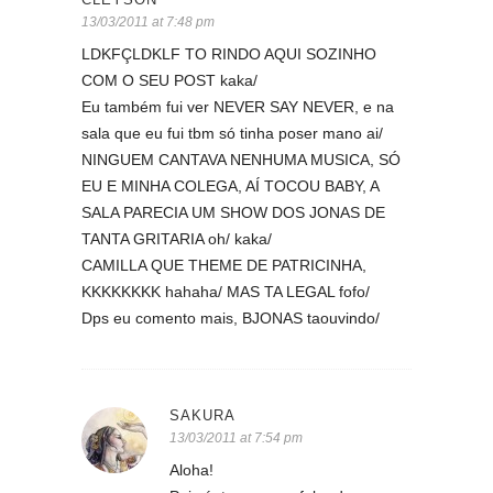
13/03/2011 at 7:48 pm
LDKFÇLDKLF TO RINDO AQUI SOZINHO
COM O SEU POST kaka/
Eu também fui ver NEVER SAY NEVER, e na
sala que eu fui tbm só tinha poser mano ai/
NINGUEM CANTAVA NENHUMA MUSICA, SÓ
EU E MINHA COLEGA, AÍ TOCOU BABY, A
SALA PARECIA UM SHOW DOS JONAS DE
TANTA GRITARIA oh/ kaka/
CAMILLA QUE THEME DE PATRICINHA,
KKKKKKKK hahaha/ MAS TA LEGAL fofo/
Dps eu comento mais, BJONAS taouvindo/
SAKURA
13/03/2011 at 7:54 pm
Aloha!