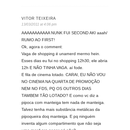
VITOR TEIXEIRA
13/03/2011 at 4:06 pm
AAAAAAAAAAA NUNK FUI SECOND AKI aaah/
RUMO AO FIRST!
Ok, agora o comment:
Vaga de shopping é unamerd mermo hein.
Esses dias eu fui no shopping 12h30, ele abria
12h E NÃO TINHA VAGA. aí fode.
E fila de cinema lotado. CARAI, EU NÃO VOU
NO CINEMA NA QUARTA DE PROMOÇÃO
NEM NO FDS, PQ OS OUTROS DIAS
TAMBEM TÃO LOTADO? E como vc diz a
pipoca com manteiga tem nada de manteiga.
Talvez tenha mais substância metálicas da
pipoqueira doq manteiga. E pq ninguém
inventa algum compartimento que não seja